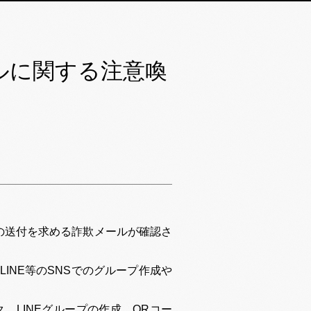
ルに関する注意喚
報の送付を求める詐欺メールが確認さ
INE等のSNSでのグループ作成や
、LINEグループの作成、QRコー